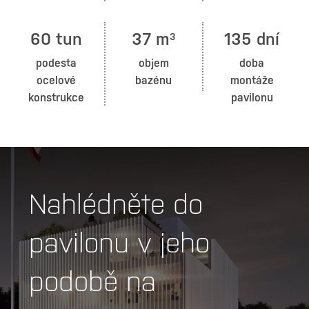
60 tun
37 m
135 dní
3
podesta
objem
doba
ocelové
bazénu
montáže
konstrukce
pavilonu
Nahlédněte do
pavilonu v jeho
podobě na
Prohlédněte si koncepci českého