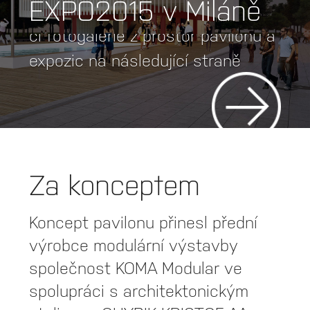
EXPO2015 v Miláně
pavilonu, jeho nejzajímavější části
či fotogalerie z prostor pavilonu a
expozic na následující straně
Za konceptem
Koncept pavilonu přinesl přední
výrobce modulární výstavby
společnost KOMA Modular ve
spolupráci s architektonickým