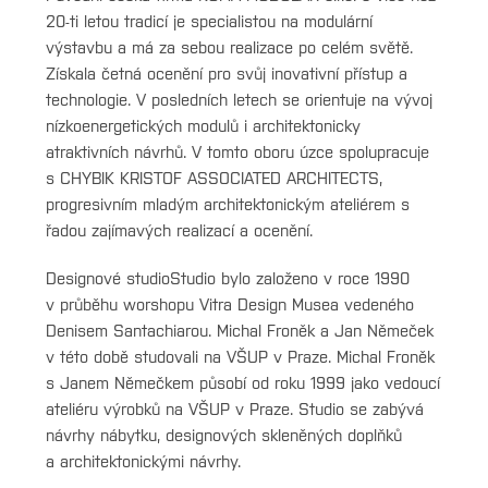
20-ti letou tradicí je specialistou na modulární
výstavbu a má za sebou realizace po celém světě.
Získala četná ocenění pro svůj inovativní přístup a
technologie. V posledních letech se orientuje na vývoj
nízkoenergetických modulů i architektonicky
atraktivních návrhů. V tomto oboru úzce spolupracuje
s CHYBIK KRISTOF ASSOCIATED ARCHITECTS,
progresivním mladým architektonickým ateliérem s
řadou zajímavých realizací a ocenění.
Designové studioStudio bylo založeno v roce 1990
v průběhu worshopu Vitra Design Musea vedeného
Denisem Santachiarou. Michal Froněk a Jan Němeček
v této době studovali na VŠUP v Praze. Michal Froněk
s Janem Němečkem působí od roku 1999 jako vedoucí
ateliéru výrobků na VŠUP v Praze. Studio se zabývá
návrhy nábytku, designových skleněných doplňků
a architektonickými návrhy.