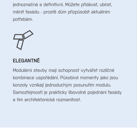
jednoznačná a definitivní. Můžete přidávat, ubírat,
měnít fasádu - prostě dům přizpůsobit aktuálním
potřebám.
ELEGANTNĚ
Modulární stavby mají schopnost vytvářet rozličné
kombinace uspořádání. Působivé momenty jako jsou
konzoly vznikají jednoduchým posunutím modulu.
Samozřejmostí je prakticky libovolné pojednání fasády
a tím architektonická rozmanitost.