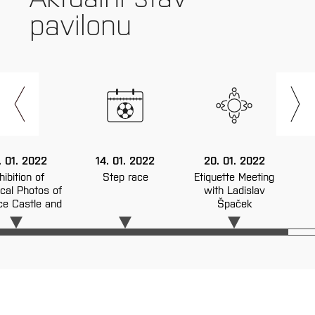
pavilonu
. 01. 2022
14. 01. 2022
20. 01. 2022
hibition of
Step race
Etiquette Meeting
ical Photos of
with Ladislav
ce Castle and
Špaček
Surroundings