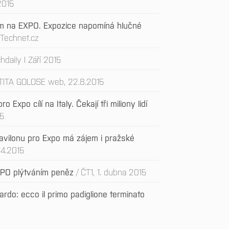
 2015
m na EXPO. Expozice napomíná hlučné
 Technet.cz
hdaily I Září 2015
TITA GOLOSE web, 22.8.2015
 Expo cílí na Italy. Čekají tři miliony lidí
15
pavilonu pro Expo má zájem i pražské
.4.2015
EXPO plýtváním peněz
ČT1, 1. dubna 2015
rdo: ecco il primo padiglione terminato