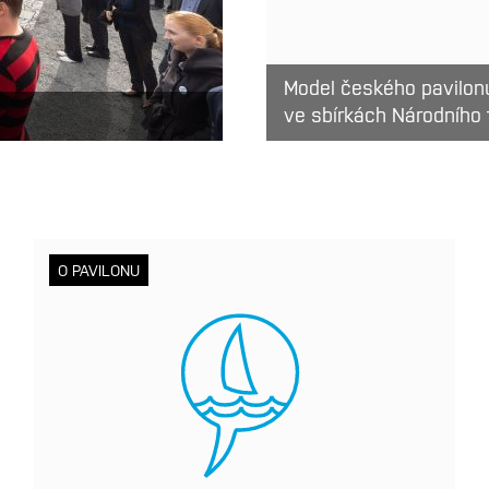
Model českého pavilon
ve sbírkách Národního
O PAVILONU