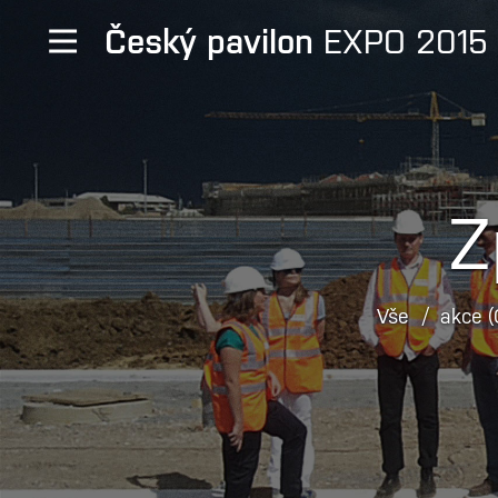
Český pavilon
EXPO 2015
Z
Vše
akce 