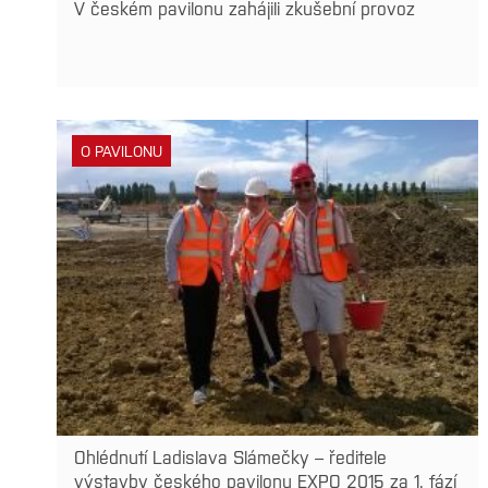
V českém pavilonu zahájili zkušební provoz
O PAVILONU
Ohlédnutí Ladislava Slámečky – ředitele
výstavby českého pavilonu EXPO 2015 za 1. fází