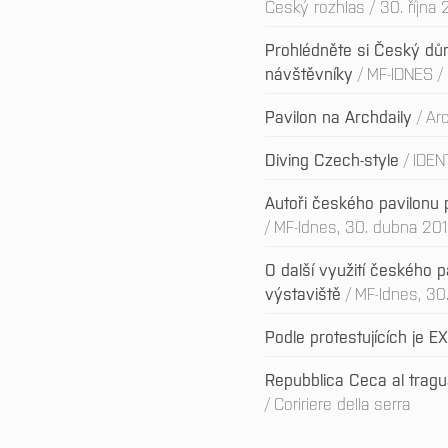
Český rozhlas / 30. října
Prohlédněte si Český dů
návštěvníky
MF-IDNES /
Pavilon na Archdaily
Arc
Diving Czech-style
IDEN
Autoři českého pavilonu pro
MF-Idnes, 30. dubna 20
O další využití českého 
výstaviště
MF-Idnes, 30
Podle protestujících je 
Repubblica Ceca al tragua
Coririere della serra