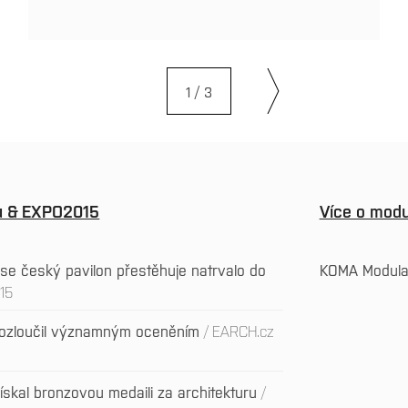
1 / 3
nu & EXPO2015
Více o modu
se český pavilon přestěhuje natrvalo do
KOMA Modul
015
rozloučil významným oceněním
EARCH.cz
skal bronzovou medaili za architekturu