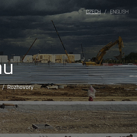
CZECH
/
ENGLISH
nu
Rozhovory