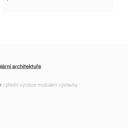
lární architektuře
ar
přední výrobce modulární výstavby