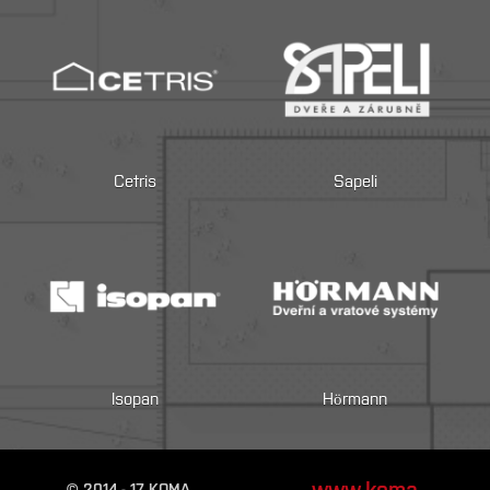
Cetris
Sapeli
Isopan
Hörmann
www.koma-
© 2014 - 17 KOMA